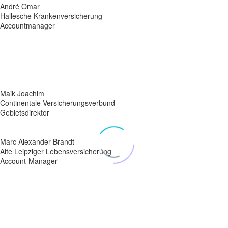
André Omar
Hallesche Krankenversicherung
Accountmanager
Die langjährige gute Zusammenarbeit mit Tino Rose, beruht auf die
ehrliche und unkomplizierte Art, mit eigener Persönlichkeit und seine
hoher Fachkompetenz im Bereich der Privaten Krankenversicherung.
Herr Rose legt Wert auf Qualität und Beständigkeit. Nicht für den
schnellen Abschluss bekannt, sondern im Interesse seiner Kunden für
die Nachhaltigkeit des Vertragsabschlusses im Einsatz.
Maik Joachim
Continentale Versicherungsverbund
Gebietsdirektor
Vielen Dank für über 10 Jahre vertrauensvolle und störungsfreie
Zusammenarbeit. Qualität steht hier immer im Vordergrund!
Marc Alexander Brandt
Alte Leipziger Lebensversicherung
Account-Manager
Verlässlichkeit, Beständigkeit und ein hohes Maß an fachlicher
Kompetenz sind die wichtigsten Eigenschaften die ein
Versicherungsmakler haben muss. Diese Eigenschaften sichern den
Kunden eine dauerhafte, bedarfsgerechte Beratung bzw. Betreuung
und Schaffen somit den Mehrwert, den ein Kunde mit Recht erwarten
darf. Herr Rose ist gerade deshalb, seit vielen Jahren, ein verlässlicher