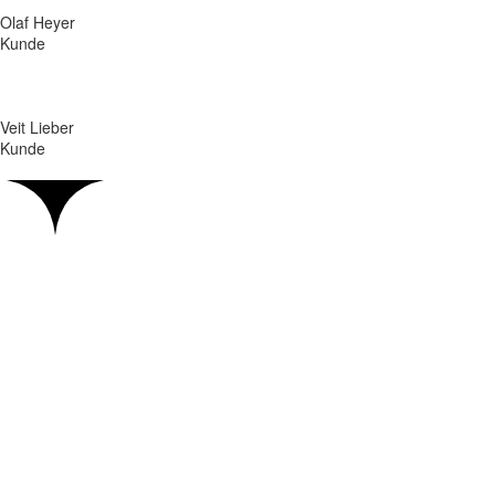
und wichtiger Partner an unserer Seite.
Olaf Heyer
Kunde
Angenehmer Gesprächspartner. Herr Rose geht auf die persönlichen
Wünsche ein, macht einen sehr vertrauenswürdigen Eindruck und war
nicht aufdringlich. Sehr empfehlenswert!
Veit Lieber
Kunde
Kompetenter, neutraler Berater mit viel Wissen.