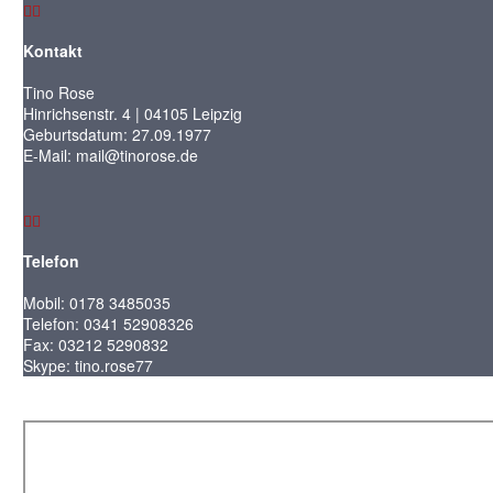


Kontakt
Tino Rose
Hinrichsenstr. 4 | 04105 Leipzig
Geburtsdatum: 27.09.1977
E-Mail: mail@tinorose.de


Telefon
Mobil: 0178 3485035
Telefon: 0341 52908326
Fax: 03212 5290832
Skype: tino.rose77